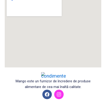
Mango este un furnizor de încredere de produse
alimentare de cea mai înaltă calitate.
F
I
a
n
c
s