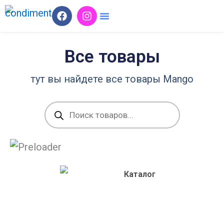
Перейти
F
I
a
n
к
c
s
содержимому
e
t
b
a
Все товары
o
g
o
r
тут вы найдете все товары Mango
k
a
m
Поиск
товаров
Каталог