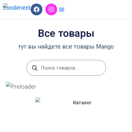
Перейти
F
I
a
n
к
c
s
содержимому
e
t
b
a
Все товары
o
g
o
r
тут вы найдете все товары Mango
k
a
m
Поиск
товаров
Каталог