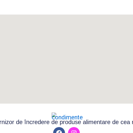
nizor de încredere de produse alimentare de cea ma
F
I