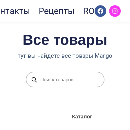
F
I
нтакты
Рецепты
RO
a
n
c
s
e
t
b
a
Все товары
o
g
o
r
k
a
m
тут вы найдете все товары Mango
Поиск
товаров
Каталог