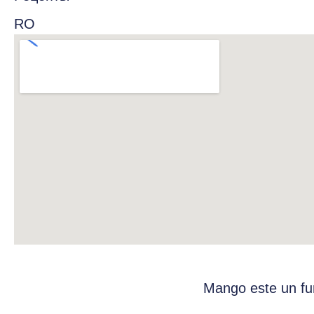
RO
Mango este un fur