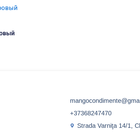
овый
mangocondimente@gmai
+37368247470
Strada Varniţa 14/1, C