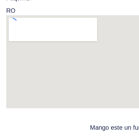
RO
Mango este un fur