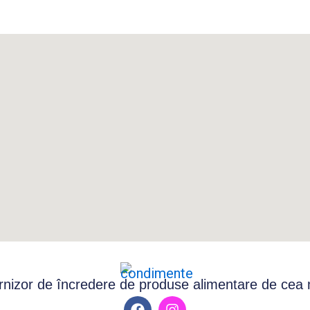
nizor de încredere de produse alimentare de cea ma
F
I