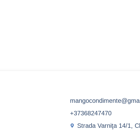
mangocondimente@gmai
+37368247470
Strada Varniţa 14/1, C