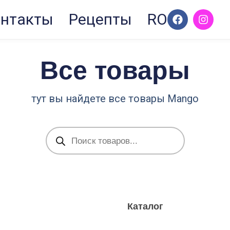
F
I
нтакты
Рецепты
RO
a
n
c
s
e
t
b
a
Все товары
o
g
o
r
k
a
m
тут вы найдете все товары Mango
Поиск
товаров
Каталог