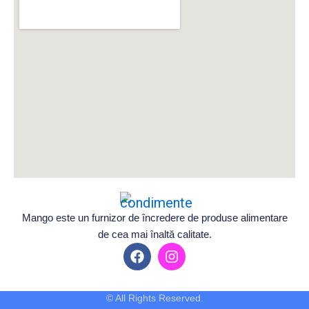
Mango este un furnizor de încredere de produse alimentare
de cea mai înaltă calitate.
F
I
a
n
c
s
e
t
© All Rights Reserved.
b
a