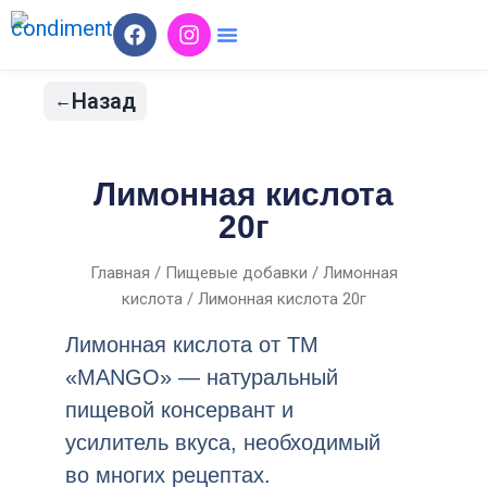
Перейти
F
I
a
n
к
c
s
содержимому
e
t
Назад
b
a
o
g
o
r
k
a
Лимонная кислота
m
20г
Главная
/
Пищевые добавки
/
Лимонная
кислота
/ Лимонная кислота 20г
Лимонная кислота от ТМ
«MANGO» — натуральный
пищевой консервант и
усилитель вкуса, необходимый
во многих рецептах.