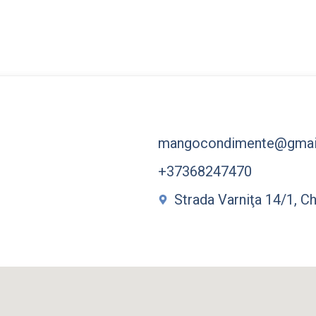
mangocondimente@gmai
+37368247470
Strada Varniţa 14/1, C