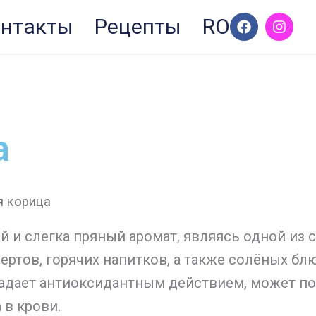
F
I
нтакты
Рецепты
RO
a
n
c
s
e
t
b
a
o
g
o
r
k
a
m
а
я корица
й и слегка пряный аромат, являясь одной из 
ртов, горячих напитков, а также солёных блю
адает антиоксидантным действием, может по
 в крови.