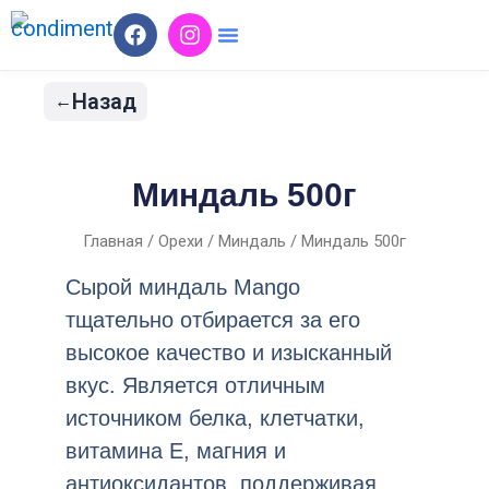
Перейти
F
I
a
n
к
c
s
содержимому
e
t
Назад
b
a
o
g
o
r
k
a
Миндаль 500г
m
Главная
/
Орехи
/
Миндаль
/ Миндаль 500г
Сырой миндаль Mango
тщательно отбирается за его
высокое качество и изысканный
вкус. Является отличным
источником белка, клетчатки,
витамина E, магния и
антиоксидантов, поддерживая