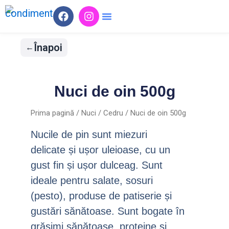
Skip
F
I
a
n
to
c
s
content
e
t
Înapoi
b
a
o
g
o
r
k
a
Nuci de oin 500g
m
Prima pagină
/
Nuci
/
Cedru
/ Nuci de oin 500g
Nucile de pin sunt miezuri
delicate și ușor uleioase, cu un
gust fin și ușor dulceag. Sunt
ideale pentru salate, sosuri
(pesto), produse de patiserie și
gustări sănătoase. Sunt bogate în
grăsimi sănătoase, proteine și