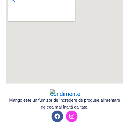
Mango este un furnizor de încredere de produse alimentare
de cea mai înaltă calitate.
F
I
a
n
c
s