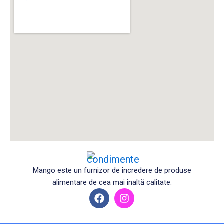
Mango este un furnizor de încredere de produse
alimentare de cea mai înaltă calitate.
F
I
a
n
c
s
e
t