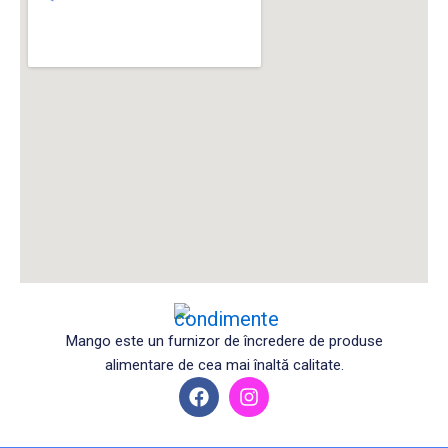
Mango este un furnizor de încredere de produse
alimentare de cea mai înaltă calitate.
F
I
a
n
c
s
e
t