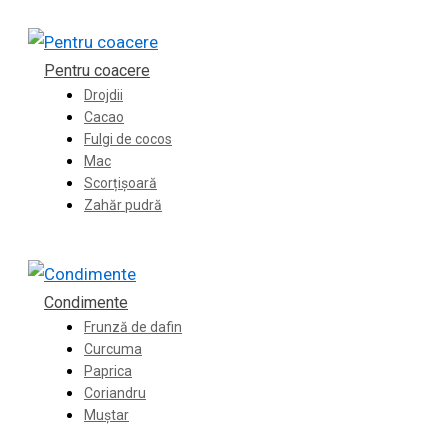
Pentru coacere
Drojdii
Cacao
Fulgi de cocos
Mac
Scorțișoară
Zahăr pudră
Condimente
Frunză de dafin
Curcuma
Paprica
Coriandru
Muștar