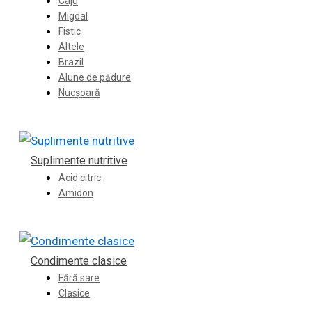
Caju
Migdal
Fistic
Altele
Brazil
Alune de pădure
Nucșoară
Suplimente nutritive
Acid citric
Amidon
Condimente clasice
Fără sare
Clasice