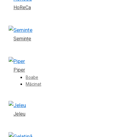
HoReCa
Semințe
Piper
Boabe
Măcinat
Jeleu