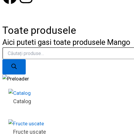
a
n
c
s
Toate produsele
e
t
Aici puteti gasi toate produsele Mango
Products
b
a
search
o
g
o
r
k
a
Catalog
m
Fructe uscate