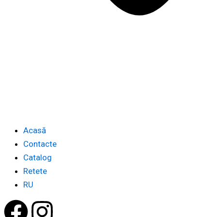
Acasă
Contacte
Catalog
Retete
RU
F
I