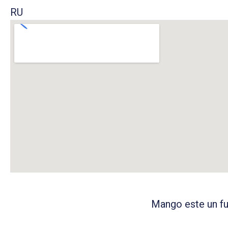
RU
Mango este un fur