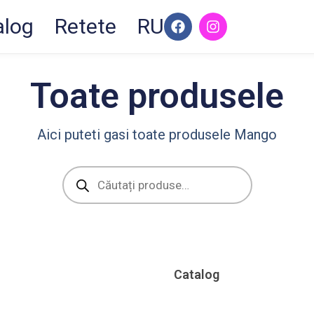
F
I
alog
Retete
RU
a
n
c
s
e
t
b
a
Toate produsele
o
g
o
r
k
a
m
Aici puteti gasi toate produsele Mango
Products
search
Catalog