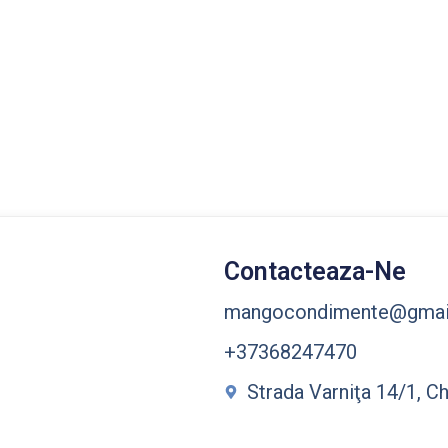
Contacteaza-Ne
mangocondimente@gmai
+37368247470
Strada Varniţa 14/1, C