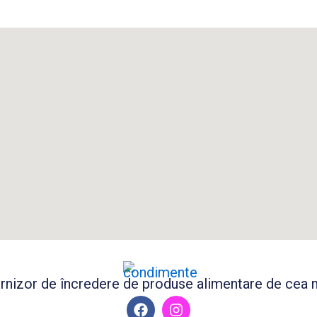
nizor de încredere de produse alimentare de cea ma
F
I
a
n