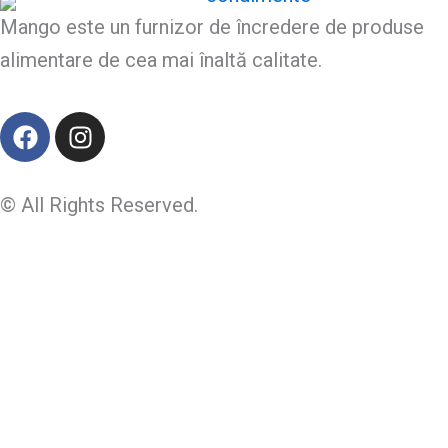
Mango este un furnizor de încredere de produse
alimentare de cea mai înaltă calitate.
F
I
a
n
c
s
e
t
© All Rights Reserved.
b
a
o
g
o
r
k
a
m