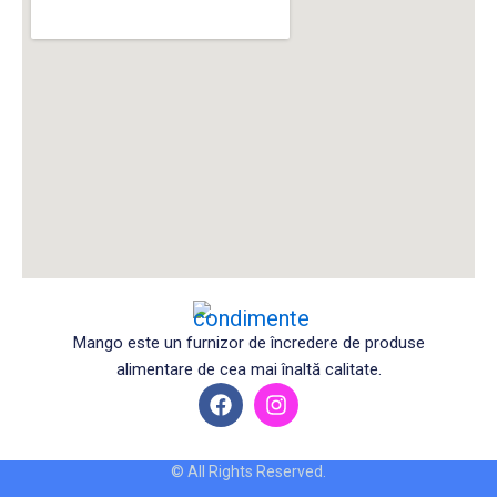
Mango este un furnizor de încredere de produse
alimentare de cea mai înaltă calitate.
F
I
a
n
c
s
e
t
© All Rights Reserved.
b
a